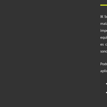
IK S
mal
impo
equi
es c
sono
Pod
apli