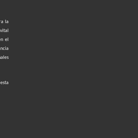
ra la
ital
en el
ancia
ales
esta