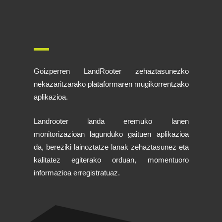
Goizperren LandRooter zehaztasunezko
nekazaritzarako plataformaren mugikorrentzako
aplikazioa.
Landrooter landa eremuko lanen
monitorizazioan lagunduko gaituen aplikazioa
da, bereziki lainoztatze lanak zehaztasunez eta
kalitatez egiterako orduan, momentuoro
informazioa erregistratuaz.