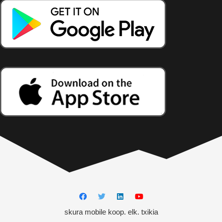
skura mobile koop. elk. txikia