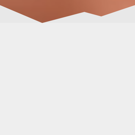
zerbitzuak
APP-en Garapena
iOS
eta
Android
-entzako aplikazio
natiboak
egiten