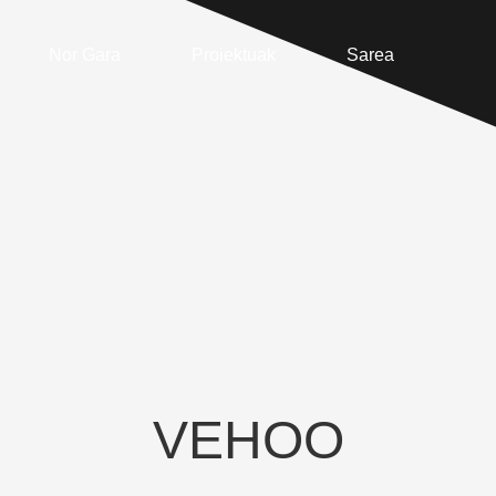
Nor Gara
Proiektuak
Sarea
VEHOO