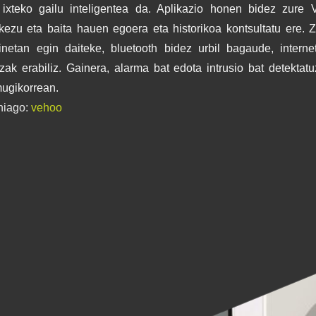
ixteko gailu inteligentea da. Aplikazio honen bidez zure 
kezu eta baita hauen egoera eta historikoa kontsultatu ere. 
netan egin daiteke, bluetooth bidez urbil bagaude, interne
izak erabiliz. Gainera, alarma bat edota intrusio bat detektat
ugikorrean.
hiago:
vehoo