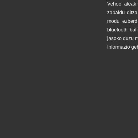
Vehoo ateak 
zabaldu ditza
modu ezberdi
bluetooth bal
jasoko duzu m
Informazio ge