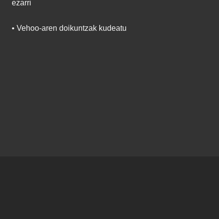
ezarri
• Vehoo-aren doikuntzak kudeatu