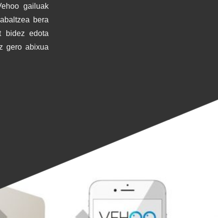
Vehoo gailuak
Zabaltzea bera
t bidez edota
uz gero abixua