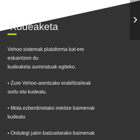
Kudeaketa
Vehoo sistemak plataforma bat ere
eskaintzen du
kudeaketa aurreratuak egiteko.
• Zure Vehoo-arentzako erabiltzaileak
sortu eta kudeatu.
• Mota ezberdinetako irekitze baimenak
kudeatu
• Ordutegi jakin batzuetarako baimenak